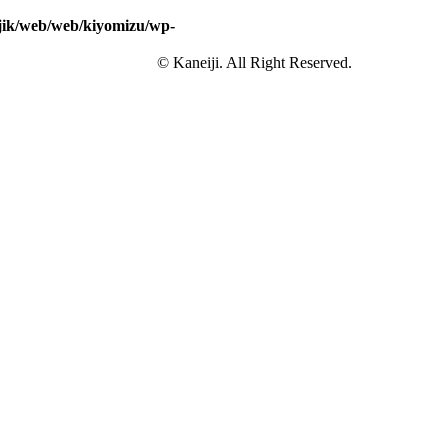
jik/web/web/kiyomizu/wp-
© Kaneiji. All Right Reserved.