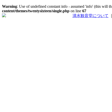
Warning
: Use of undefined constant info - assumed 'info' (this will 
content/themes/twentysixteen/single.php
on line
67
清水観音堂について