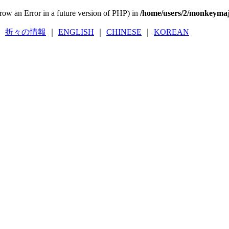
throw an Error in a future version of PHP) in
/home/users/2/monkeyma
｜
折々の情報
｜
ENGLISH
｜
CHINESE
｜
KOREAN